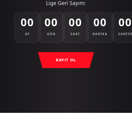
Lige Geri Sayım:
00
00
00
00
0
AY
GÜN
SAAT
DAKİKA
SANİY
KAYIT OL