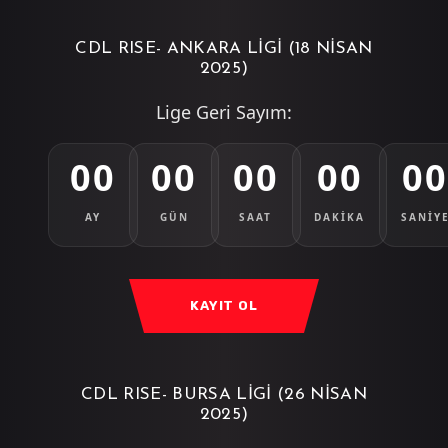
CDL RISE- ANKARA LIGI (18 NISAN
2025)
Lige Geri Sayım:
00
00
00
00
0
AY
GÜN
SAAT
DAKİKA
SANİY
KAYIT OL
CDL RISE- BURSA LIGI (26 NISAN
2025)