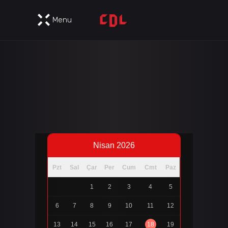
Menu
Nisan 2026
Pzt
Sal
Çar
Per
Cum
Cmt
Paz
1
2
3
4
5
6
7
8
9
10
11
12
13
14
15
16
17
18
19